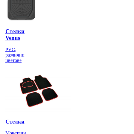
Стелки
Venus
PVC,
различни
цветове
Стелки
Мокетени