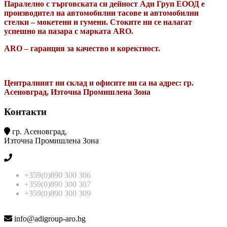
Паралелно с търговската си дейност Ади Груп ЕООД е
производител на автомобилни тасове и автомобилни
стелки – мокетени и гумени. Стоките ни се налагат
успешно на пазара с марката ARO.
ARO – гаранция за качество и коректност.
Централният ни склад и офисите ни са на адрес: гр.
Асеновград, Източна Промишлена Зона
Контакти
гр. Асеновград,
Източна Промишлена Зона
+359(0)890 300 306
+359(0)890 300 307
+359(0)890 300 309
info@adigroup-aro.bg