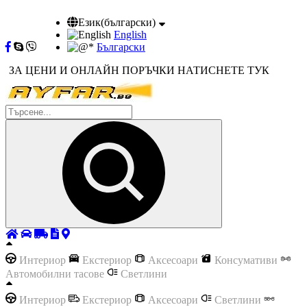
Език(български)
English
Български
ЗА ЦЕНИ И ОНЛАЙН ПОРЪЧКИ НАТИСНЕТЕ ТУК
Интериор
Екстериор
Аксесоари
Консумативи
Автомобилни тасове
Светлини
Интериор
Екстериор
Аксесоари
Светлини