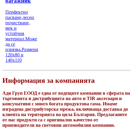
багажник
Перфектно
пасване,лесно
почистване,
мек и
устойчив
материал.Може
да се
изрязва.Размери
120х80 и
140х110
Информация за компанията
Ади Груп ЕООД е една от водещите компании в сферата на
търговията и дистрибуцията на авто и TIR аксесоари и
консумативи с много богата продуктова гама. Имаме
изградена дистрибуторска мрежа, включваща доставка до
клиента на територията на цяла България. Предлаганите
от нас продукти са с оригинално качество от
производители на световни автомобилни компании.