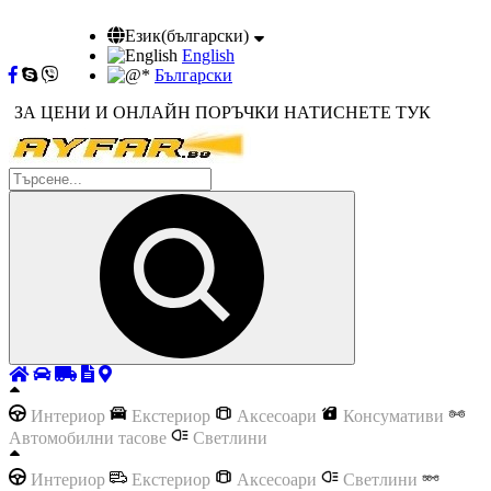
Език(български)
English
Български
ЗА ЦЕНИ И ОНЛАЙН ПОРЪЧКИ НАТИСНЕТЕ ТУК
Интериор
Екстериор
Аксесоари
Консумативи
Автомобилни тасове
Светлини
Интериор
Екстериор
Аксесоари
Светлини