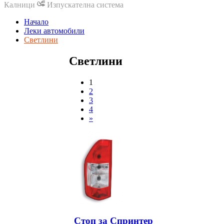
Калници
Изпускателна система
Начало
Леки автомобили
Светлини
Светлини
1
2
3
4
»
Стоп за Спринтер