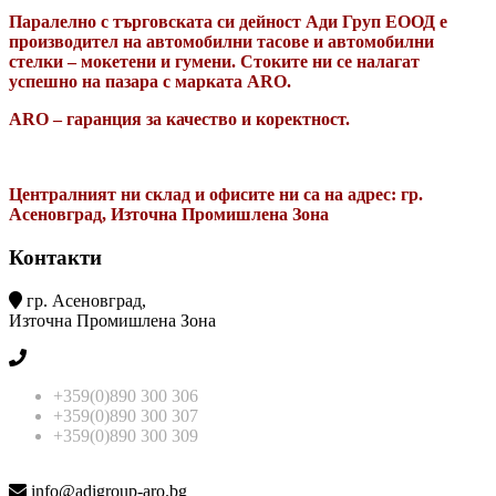
Паралелно с търговската си дейност Ади Груп ЕООД е
производител на автомобилни тасове и автомобилни
стелки – мокетени и гумени. Стоките ни се налагат
успешно на пазара с марката ARO.
ARO – гаранция за качество и коректност.
Централният ни склад и офисите ни са на адрес: гр.
Асеновград, Източна Промишлена Зона
Контакти
гр. Асеновград,
Източна Промишлена Зона
+359(0)890 300 306
+359(0)890 300 307
+359(0)890 300 309
info@adigroup-aro.bg