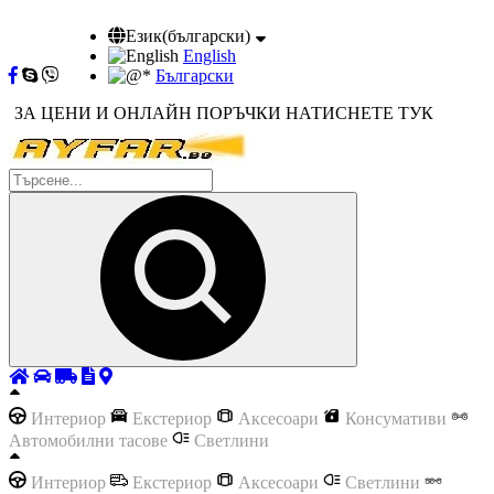
Език(български)
English
Български
ЗА ЦЕНИ И ОНЛАЙН ПОРЪЧКИ НАТИСНЕТЕ ТУК
Интериор
Екстериор
Аксесоари
Консумативи
Автомобилни тасове
Светлини
Интериор
Екстериор
Аксесоари
Светлини