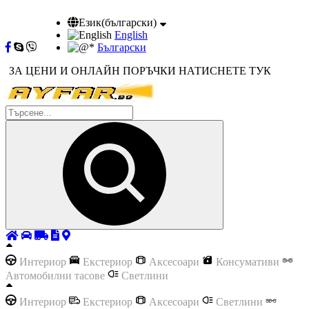
Език(български)
English
Български
ЗА ЦЕНИ И ОНЛАЙН ПОРЪЧКИ НАТИСНЕТЕ ТУК
Интериор
Екстериор
Аксесоари
Консумативи
Автомобилни тасове
Светлини
Интериор
Екстериор
Аксесоари
Светлини