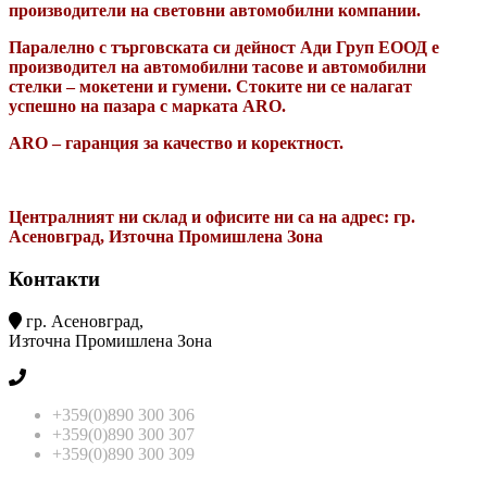
производители на световни автомобилни компании.
Паралелно с търговската си дейност Ади Груп ЕООД е
производител на автомобилни тасове и автомобилни
стелки – мокетени и гумени. Стоките ни се налагат
успешно на пазара с марката ARO.
ARO – гаранция за качество и коректност.
Централният ни склад и офисите ни са на адрес: гр.
Асеновград, Източна Промишлена Зона
Контакти
гр. Асеновград,
Източна Промишлена Зона
+359(0)890 300 306
+359(0)890 300 307
+359(0)890 300 309