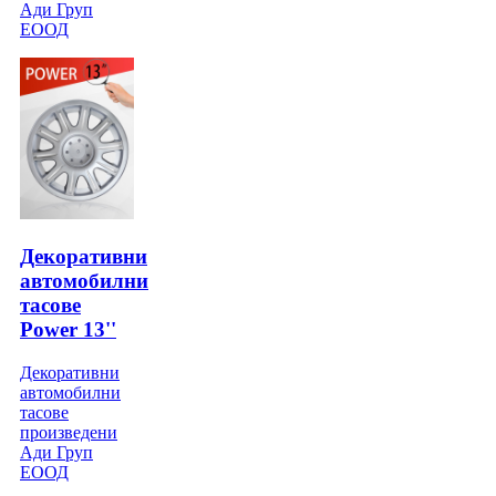
Ади Груп
ЕООД
Декоративни
автомобилни
тасове
Power 13''
Декоративни
автомобилни
тасове
произведени
Ади Груп
ЕООД