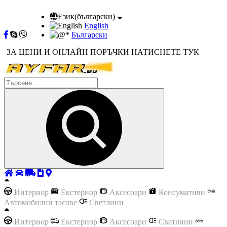
Език(български)
English
Български
ЗА ЦЕНИ И ОНЛАЙН ПОРЪЧКИ НАТИСНЕТЕ ТУК
Интериор
Екстериор
Аксесоари
Консумативи
Автомобилни тасове
Светлини
Интериор
Екстериор
Аксесоари
Светлини