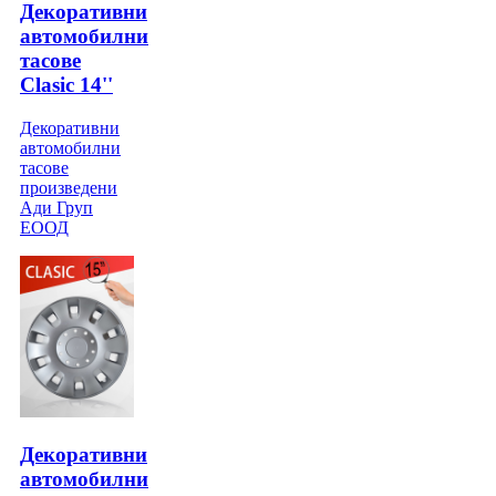
Декоративни
автомобилни
тасове
Clasic 14''
Декоративни
автомобилни
тасове
произведени
Ади Груп
ЕООД
Декоративни
автомобилни