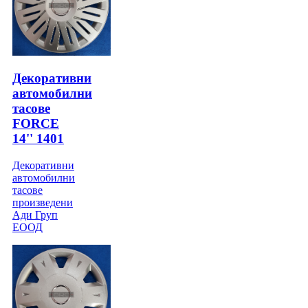
Декоративни
автомобилни
тасове
FORCE
14'' 1401
Декоративни
автомобилни
тасове
произведени
Ади Груп
ЕООД