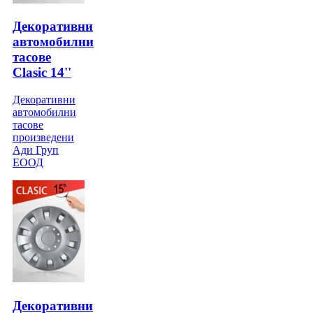
Декоративни
автомобилни
тасове
Clasic 14''
Декоративни
автомобилни
тасове
произведени
Ади Груп
ЕООД
Декоративни