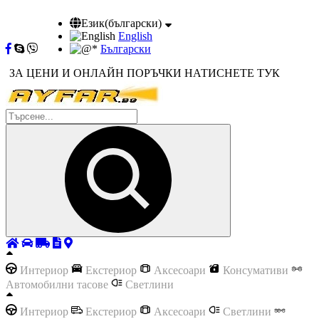
Език(български)
English
Български
ЗА ЦЕНИ И ОНЛАЙН ПОРЪЧКИ НАТИСНЕТЕ ТУК
Интериор
Екстериор
Аксесоари
Консумативи
Автомобилни тасове
Светлини
Интериор
Екстериор
Аксесоари
Светлини