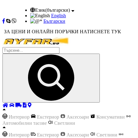
Език(български)
English
Български
ЗА ЦЕНИ И ОНЛАЙН ПОРЪЧКИ НАТИСНЕТЕ ТУК
Интериор
Екстериор
Аксесоари
Консумативи
Автомобилни тасове
Светлини
Интериор
Екстериор
Аксесоари
Светлини