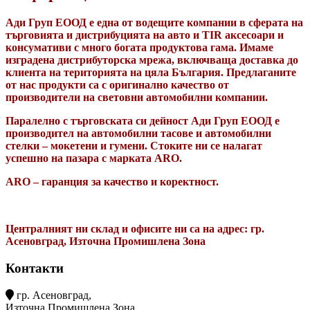
Ади Груп ЕООД е една от водещите компании в сферата на
търговията и дистрибуцията на авто и TIR аксесоари и
консумативи с много богата продуктова гама. Имаме
изградена дистрибуторска мрежа, включваща доставка до
клиента на територията на цяла България. Предлаганите
от нас продукти са с оригинално качество от
производители на световни автомобилни компании.
Паралелно с търговската си дейност Ади Груп ЕООД е
производител на автомобилни тасове и автомобилни
стелки – мокетени и гумени. Стоките ни се налагат
успешно на пазара с марката ARO.
ARO – гаранция за качество и коректност.
Централният ни склад и офисите ни са на адрес: гр.
Асеновград, Източна Промишлена Зона
Контакти
гр. Асеновград,
Източна Промишлена Зона