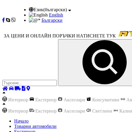
Език(български)
English
Български
ЗА ЦЕНИ И ОНЛАЙН ПОРЪЧКИ НАТИСНЕТЕ ТУК
Интериор
Екстериор
Аксесоари
Консумативи
Ав
Интериор
Екстериор
Аксесоари
Светлини
Калн
Начало
Товарни автомобили
Екстериор