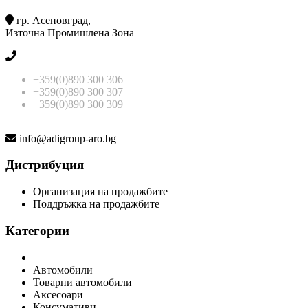
гр. Асеновград,
Източна Промишлена Зона
+359(0)890 300 306
+359(0)890 300 307
+359(0)890 300 309
info@adigroup-aro.bg
Дистрибуция
Организация на продажбите
Поддръжка на продажбите
Категории
Автомобили
Товарни автомобили
Аксесоари
Консумативи