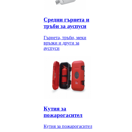
Средни гърнета и
тръби за ауспуси
Гърнета, тръби, меки
връзки и други за
ауспуси
Кутия за
пожарогасител
Кутия за пожарогасител