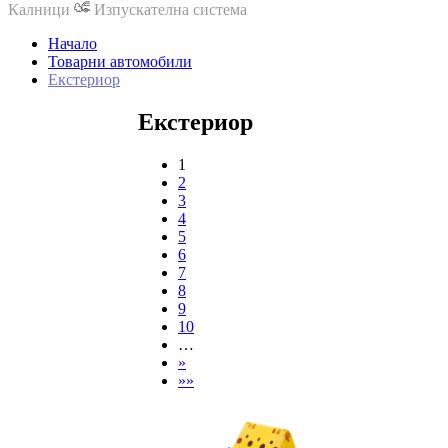
Калници
Изпускателна система
Начало
Товарни автомобили
Екстериор
Екстериор
1
2
3
4
5
6
7
8
9
10
…
»
»»