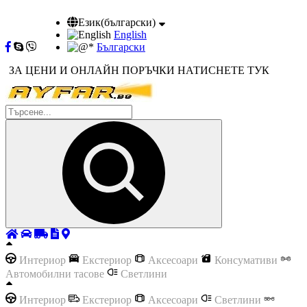
Език(български)
English
Български
ЗА ЦЕНИ И ОНЛАЙН ПОРЪЧКИ НАТИСНЕТЕ ТУК
Интериор
Екстериор
Аксесоари
Консумативи
Автомобилни тасове
Светлини
Интериор
Екстериор
Аксесоари
Светлини