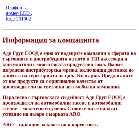
Плафон за
номер LED ,
Код: 201002
Информация за компанията
Ади Груп ЕООД е една от водещите компании в сферата на
търговията и дистрибуцията на авто и TIR аксесоари и
консумативи с много богата продуктова гама. Имаме
изградена дистрибуторска мрежа, включваща доставка до
клиента на територията на цяла България. Предлаганите
от нас продукти са с оригинално качество от
производители на световни автомобилни компании.
Паралелно с търговската си дейност Ади Груп ЕООД е
производител на автомобилни тасове и автомобилни
стелки – мокетени и гумени. Стоките ни се налагат
успешно на пазара с марката ARO.
ARO – гаранция за качество и коректност.