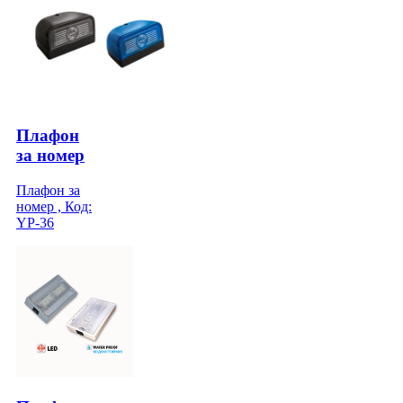
Плафон
за номер
Плафон за
номер , Код:
YP-36