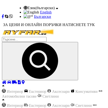
Език(български)
English
Български
ЗА ЦЕНИ И ОНЛАЙН ПОРЪЧКИ НАТИСНЕТЕ ТУК
Интериор
Екстериор
Аксесоари
Консумативи
Автомобилни тасове
Светлини
Интериор
Екстериор
Аксесоари
Светлини