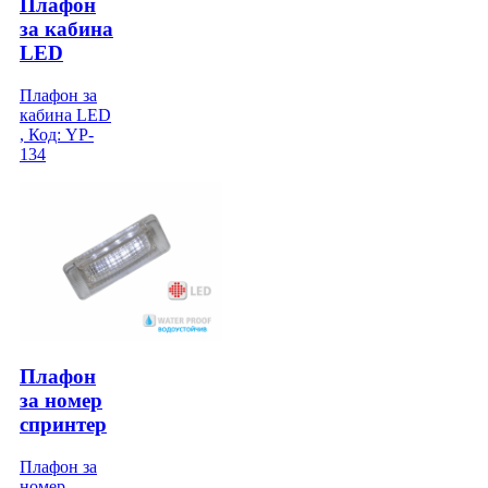
Плафон
за кабина
LED
Плафон за
кабина LED
, Код: YP-
134
Плафон
за номер
спринтер
Плафон за
номер