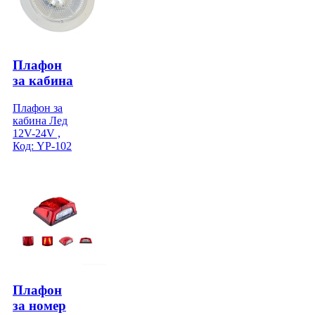
Плафон
за кабина
Плафон за
кабина Лед
12V-24V ,
Код: YP-102
Плафон
за номер