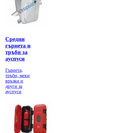
Средни
гърнета и
тръби за
ауспуси
Гърнета,
тръби, меки
връзки и
други за
ауспуси