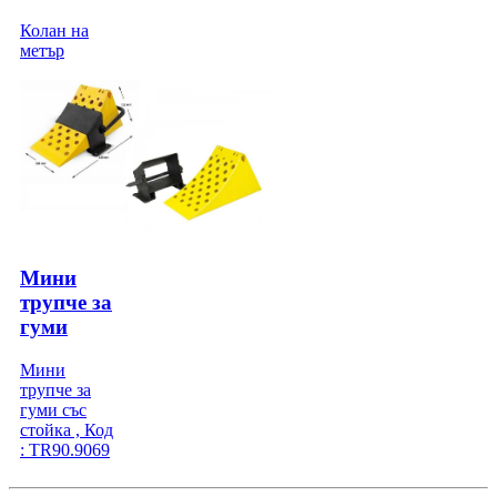
Колан на
метър
Мини
трупче за
гуми
Мини
трупче за
гуми със
стойка , Код
: TR90.9069