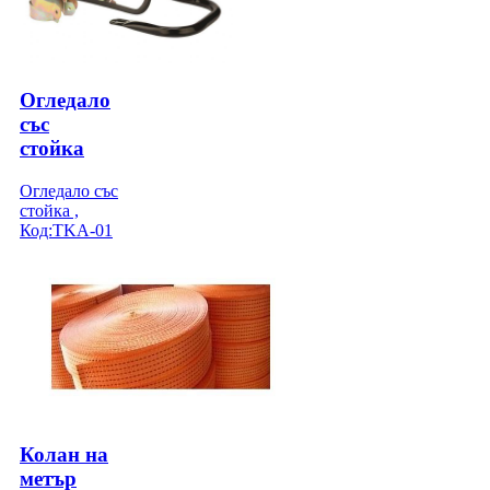
Огледало
със
стойка
Огледало със
стойка ,
Код:TKA-01
Колан на
метър