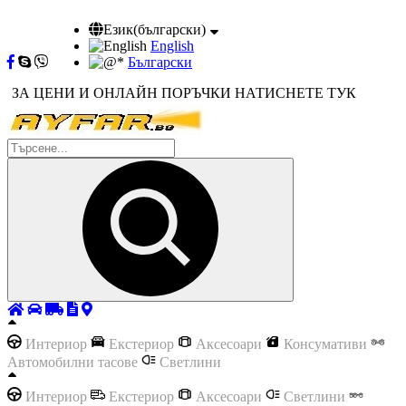
Език(български)
English
Български
ЗА ЦЕНИ И ОНЛАЙН ПОРЪЧКИ НАТИСНЕТЕ ТУК
Интериор
Екстериор
Аксесоари
Консумативи
Автомобилни тасове
Светлини
Интериор
Екстериор
Аксесоари
Светлини